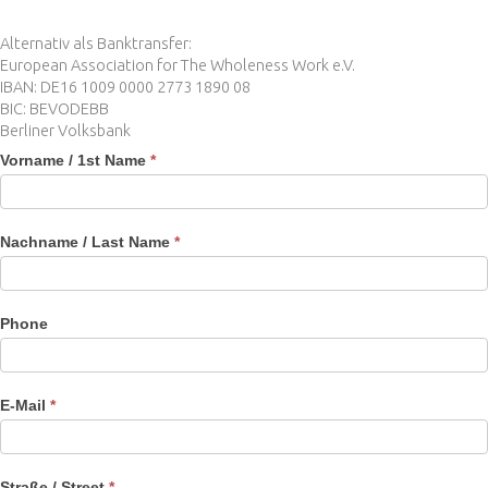
Alternativ als Banktransfer:
European Association for The Wholeness Work e.V.
IBAN: DE16 1009 0000 2773 1890 08
BIC: BEVODEBB
Berliner Volksbank
join
Vorname / 1st Name
*
Nachname / Last Name
*
Phone
E-Mail
*
Straße / Street
*