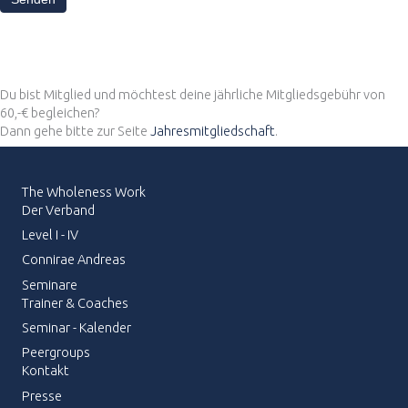
Du bist Mitglied und möchtest deine jährliche Mitgliedsgebühr von
60,-€ begleichen?
Dann gehe bitte zur Seite
Jahresmitgliedschaft
.
The Wholeness Work
Der Verband
Level I - IV
Connirae Andreas
Seminare
Trainer & Coaches
Seminar - Kalender
Peergroups
Kontakt
Presse