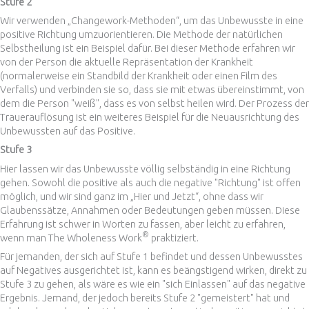
Stufe 2
Wir verwenden „Changework-Methoden“, um das Unbewusste in eine
positive Richtung umzuorientieren. Die Methode der natürlichen
Selbstheilung ist ein Beispiel dafür. Bei dieser Methode erfahren wir
von der Person die aktuelle Repräsentation der Krankheit
(normalerweise ein Standbild der Krankheit oder einen Film des
Verfalls) und verbinden sie so, dass sie mit etwas übereinstimmt, von
dem die Person "weiß", dass es von selbst heilen wird. Der Prozess der
Trauerauflösung ist ein weiteres Beispiel für die Neuausrichtung des
Unbewussten auf das Positive.
Stufe 3
Hier lassen wir das Unbewusste völlig selbständig in eine Richtung
gehen. Sowohl die positive als auch die negative "Richtung" ist offen
möglich, und wir sind ganz im „Hier und Jetzt“, ohne dass wir
Glaubenssätze, Annahmen oder Bedeutungen geben müssen. Diese
Erfahrung ist schwer in Worten zu fassen, aber leicht zu erfahren,
®
wenn man The Wholeness Work
praktiziert.
Für jemanden, der sich auf Stufe 1 befindet und dessen Unbewusstes
auf Negatives ausgerichtet ist, kann es beängstigend wirken, direkt zu
Stufe 3 zu gehen, als wäre es wie ein "sich Einlassen" auf das negative
Ergebnis. Jemand, der jedoch bereits Stufe 2 "gemeistert" hat und