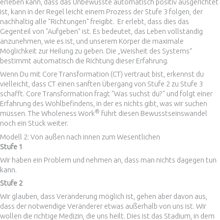
erleben kann, dass das Unbewusste automatisch positiv ausgerichtet
ist, kann in der Regel leicht einem Prozess der Stufe 3 folgen, der
nachhaltig alle "Richtungen" freigibt. Er erlebt, dass dies das
Gegenteil von "Aufgeben" ist. Es bedeutet, das Leben vollständig
anzunehmen, wie es ist, und unserem Körper die maximale
Möglichkeit zur Heilung zu geben. Die „Weisheit des Systems“
bestimmt automatisch die Richtung dieser Erfahrung.
Wenn Du mit Core Transformation (CT) vertraut bist, erkennst du
vielleicht, dass CT einen sanften Übergang von Stufe 2 zu Stufe 3
schafft. Core Transformation fragt "Was suchst du?" und folgt einer
Erfahrung des Wohlbefindens, in der es nichts gibt, was wir suchen
®
müssen. The Wholeness Work
führt diesen Bewusstseinswandel
noch ein Stück weiter.
Modell 2: Von außen nach innen zum Wesentlichen
Stufe 1
Wir haben ein Problem und nehmen an, dass man nichts dagegen tun
kann.
Stufe 2
Wir glauben, dass Veränderung möglich ist, gehen aber davon aus,
dass der notwendige Veränderer etwas außerhalb von uns ist. Wir
wollen die richtige Medizin, die uns heilt. Dies ist das Stadium, in dem