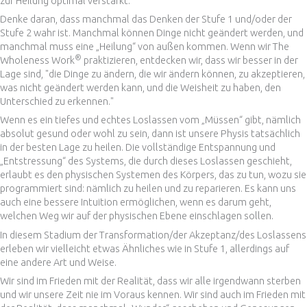
zur Heilung optimal verstärkt.
Denke daran, dass manchmal das Denken der Stufe 1 und/oder der
Stufe 2 wahr ist. Manchmal können Dinge nicht geändert werden, und
manchmal muss eine „Heilung“ von außen kommen. Wenn wir The
®
Wholeness Work
praktizieren, entdecken wir, dass wir besser in der
Lage sind, "die Dinge zu ändern, die wir ändern können, zu akzeptieren,
was nicht geändert werden kann, und die Weisheit zu haben, den
Unterschied zu erkennen."
Wenn es ein tiefes und echtes Loslassen vom „Müssen“ gibt, nämlich
absolut gesund oder wohl zu sein, dann ist unsere Physis tatsächlich
in der besten Lage zu heilen. Die vollständige Entspannung und
„Entstressung“ des Systems, die durch dieses Loslassen geschieht,
erlaubt es den physischen Systemen des Körpers, das zu tun, wozu sie
programmiert sind: nämlich zu heilen und zu reparieren. Es kann uns
auch eine bessere Intuition ermöglichen, wenn es darum geht,
welchen Weg wir auf der physischen Ebene einschlagen sollen.
In diesem Stadium der Transformation/der Akzeptanz/des Loslassens
erleben wir vielleicht etwas Ähnliches wie in Stufe 1, allerdings auf
eine andere Art und Weise.
Wir sind im Frieden mit der Realität, dass wir alle irgendwann sterben
und wir unsere Zeit nie im Voraus kennen. Wir sind auch im Frieden mit