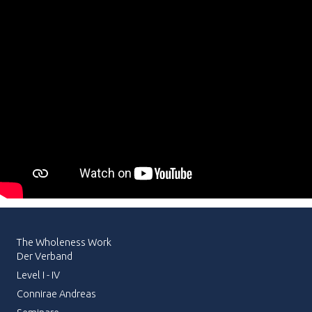
The Wholeness Work
Der Verband
Level I - IV
Connirae Andreas