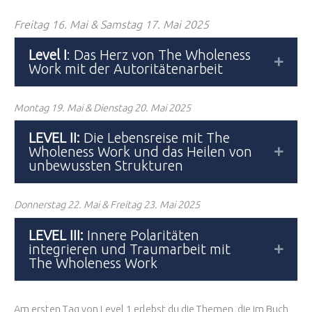
Freitag 16. Mai & Samstag 17. Mai 2025
Level I
: Das Herz von The Wholeness
Expan
Work mit der Autoritätenarbeit
Montag 19. Mai & Dienstag 20. Mai 2025
LEVEL II:
Die Lebensreise mit The
Wholeness Work und das Heilen von
Expan
unbewussten Strukturen
Donnerstag 22. Mai & Freitag 23. Mai 2025
LEVEL III:
Innere Polaritäten
integrieren und Traumarbeit mit
Expan
The Wholeness Work
Am ersten Tag von Level 1 erlebst du die Themen, die im Buch