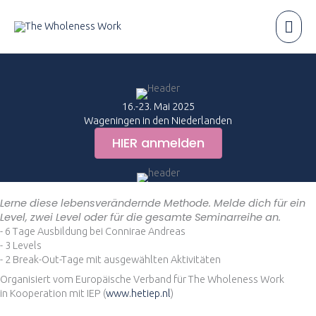
Zum
Inhalt
Hau
springen
16.-23. Mai 2025
Wageningen in den Niederlanden
HIER anmelden
Lerne diese lebensverändernde Methode. Melde dich für ein
Level, zwei Level oder für die gesamte Seminarreihe an.
- 6 Tage Ausbildung bei Connirae Andreas
- 3 Levels
- 2 Break-Out-Tage mit ausgewählten Aktivitäten
Organisiert vom Europäische Verband für The Wholeness Work
in Kooperation mit IEP (
www.hetiep.nl
)