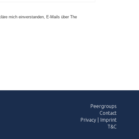
läre mich einverstanden, E-Mails über The
Peergroups
Contact
Privacy
|
Imprint
T&C