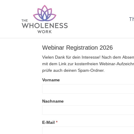
Skip
to
content
Th
Webinar
Webinar Registration 2026
Registration
2026
Vielen Dank für dein Interesse! Nach dem Absen
mit dem Link zur kostenfreien Webinar-Aufzeich
prüfe auch deinen Spam-Ordner.
Vorname
Nachname
E-Mail
*