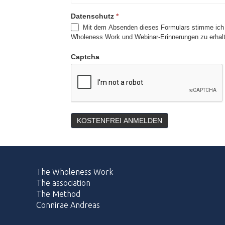
Datenschutz
*
Mit dem Absenden dieses Formulars stimme ich d
Wholeness Work und Webinar-Erinnerungen zu erhalt
Captcha
KOSTENFREI ANMELDEN
The Wholeness Work
The association
The Method
Connirae Andreas